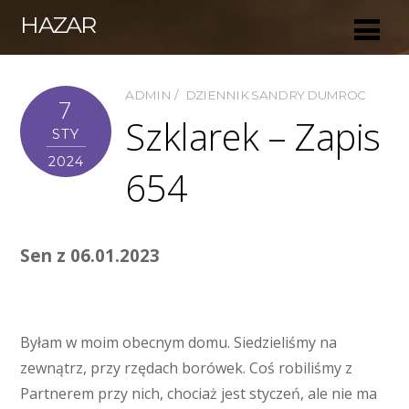
HAZAR
ADMIN
DZIENNIK SANDRY DUMROC
7
Szklarek – Zapis
STY
2024
654
Sen z 06.01.2023
Byłam w moim obecnym domu. Siedzieliśmy na
zewnątrz, przy rzędach borówek. Coś robiliśmy z
Partnerem przy nich, chociaż jest styczeń, ale nie ma