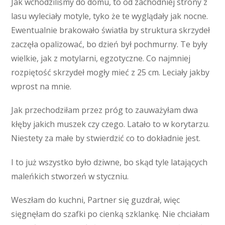
Jak wchodziliśmy do domu, to od zachodniej strony z
lasu wyleciały motyle, tyko że te wyglądały jak nocne.
Ewentualnie brakowało światła by struktura skrzydeł
zaczęła opalizować, bo dzień był pochmurny. Te były
wielkie, jak z motylarni, egzotyczne. Co najmniej
rozpiętość skrzydeł mogły mieć z 25 cm. Leciały jakby
wprost na mnie.
Jak przechodziłam przez próg to zauważyłam dwa
kłęby jakich muszek czy czego. Latało to w korytarzu.
Niestety za małe by stwierdzić co to dokładnie jest.
I to już wszystko było dziwne, bo skąd tyle latających
maleńkich stworzeń w styczniu.
Weszłam do kuchni, Partner się guzdrał, więc
sięgnęłam do szafki po cienką szklankę. Nie chciałam