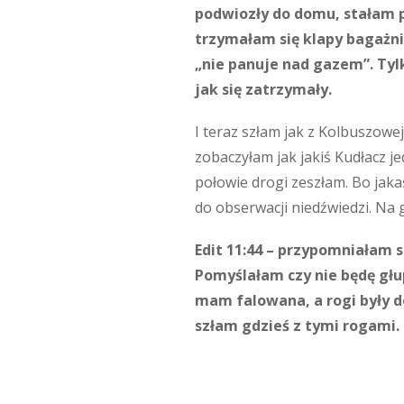
podwiozły do domu, stałam p
trzymałam się klapy bagażnik
„nie panuje nad gazem”. Tyl
jak się zatrzymały.
I teraz szłam jak z Kolbuszowej
zobaczyłam jak jakiś Kudłacz j
połowie drogi zeszłam. Bo jaka
do obserwacji niedźwiedzi. Na
Edit 11:44 – przypomniałam s
Pomyślałam czy nie będę głu
mam falowana, a rogi były d
szłam gdzieś z tymi rogami.