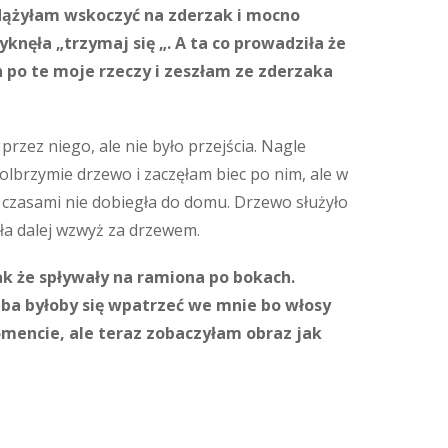
Zdążyłam wskoczyć na zderzak i mocno
knęła „trzymaj się „. A ta co prowadziła że
h po te moje rzeczy i zeszłam ze zderzaka
rzez niego, ale nie było przejścia. Nagle
olbrzymie drzewo i zaczęłam biec po nim, ale w
ym czasami nie dobiegła do domu. Drzewo służyło
ła dalej wzwyż za drzewem.
tak że spływały na ramiona po bokach.
eba byłoby się wpatrzeć we mnie bo włosy
mencie, ale teraz zobaczyłam obraz jak