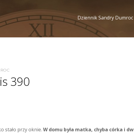
Dziennik Sandry Dumroc
MROC
is 390
 stało przy oknie.
W domu była matka, chyba córka i dw