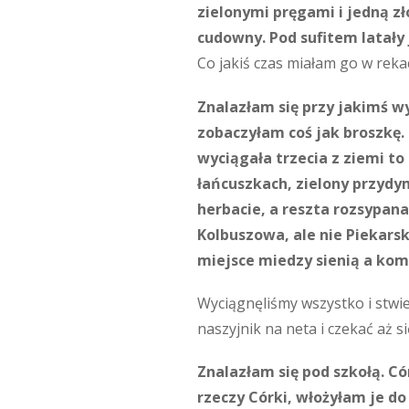
zielonymi pręgami i jedną zł
cudowny. Pod sufitem latały 
Co jakiś czas miałam go w reka
Znalazłam się przy jakimś wy
zobaczyłam coś jak broszkę. 
wyciągała trzecia z ziemi to
łańcuszkach, zielony przydymi
herbacie, a reszta rozsypana
Kolbuszowa, ale nie Piekars
miejsce miedzy sienią a kom
Wyciągnęliśmy wszystko i stwier
naszyjnik na neta i czekać aż s
Znalazłam się pod szkołą. Có
rzeczy Córki, włożyłam je d