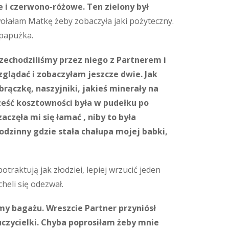
ne i czerwono-różowe. Ten zielony był
łałam Matkę żeby zobaczyła jaki pożyteczny.
 papużka.
Przechodziliśmy przez niego z Partnerem i
zglądać i zobaczyłam jeszcze dwie. Jak
brączkę, naszyjniki, jakieś minerały na
 Cześć kosztowności była w pudełku po
aczęła mi się łamać , niby to była
odzinny gdzie stała chałupa mojej babki,
traktują jak złodziei, lepiej wrzucić jeden
heli się odezwał.
śmy bagażu. Wreszcie Partner przyniósł
czycielki. Chyba poprosiłam żeby mnie