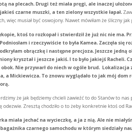
otą na plecach. Drugi też miała pręgi, ale inaczej ułożo
jakieś czarne muszki, a ten zielony wszystkie łapał.
Zawo
ch, więc musiał być oswojony. Nawet mówiłam że śliczny jak
kopie, ktoś to rozkopał i stwierdził że już nic nie ma. 
Podniosłam i rzeczywiście to była Kamea. Zaczęła się ro
 odkryłam obrączkę i następne precjoza. Jeszcze jedną o
ony kryształ i jeszcze jakiś. I to było jakiejś Racheli.
 obok. Nie przywarł do niech w ogóle brud. Lokalizacja z
ka, a Mickiewicza. To znowu wyglądało to jak mój dom r
orą.
dzimy że jak będziemy chcieli zawieźć to do Stanów to nas po
ię odezwie. Zresztą chodziło o to żeby konkretnie ktoś od Rac
rka miała jechać na wycieczkę, a ja z nią. Ale nie miały
o bagażnika czarnego samochodu w którym siedziały nau