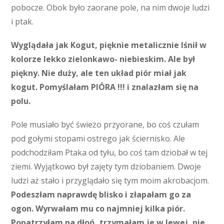
pobocze. Obok było zaorane pole, na nim dwoje ludzi
i ptak.
Wyglądała jak Kogut, pięknie metalicznie lśnił w
kolorze lekko zielonkawo- niebieskim. Ale był
piękny. Nie duży, ale ten układ piór miał jak
kogut. Pomyślałam PIÓRA !!! i znalazłam się na
polu.
Pole musiało być świeżo przyorane, bo coś czułam
pod gołymi stopami ostrego jak ściernisko. Ale
podchodziłam Ptaka od tyłu, bo coś tam dziobał w tej
ziemi. Wyjątkowo był zajęty tym dziobaniem. Dwoje
ludzi aż stało i przyglądało się tym moim akrobacjom.
Podeszłam naprawdę blisko i złapałam go za
ogon. Wyrwałam mu co najmniej kilka piór.
Popatrzyłam na dłoń, trzymałam je w lewej, nie